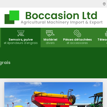
Semoirs, pulve
Matèriel
Pièces dètachèes
Tèles
et èpandeurs d'engrais
divers
et accessoires
grais