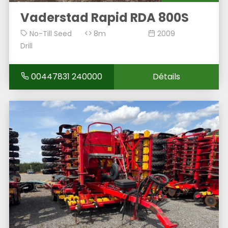
Vaderstad Rapid RDA 800S
No-Till Seed
8m
2009
Drill
00447831 240000
Détails