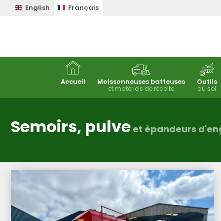
English
Français
Accueil
Moissonneuses batteuses
Outils
et matériels de récolte
du sol
Semoirs, pulve
et èpandeurs d'en