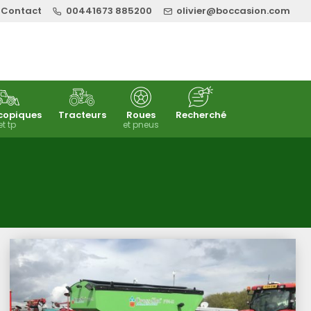
Contact
00441673 885200
olivier@boccasion.com
copiques
Tracteurs
Roues
Recherché
et tp
et pneus