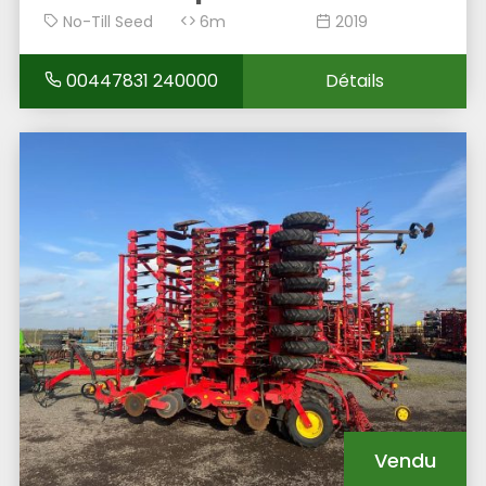
No-Till Seed
6m
2019
Drill
00447831 240000
Détails
Vendu