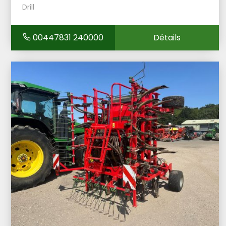
Drill
00447831 240000
Détails