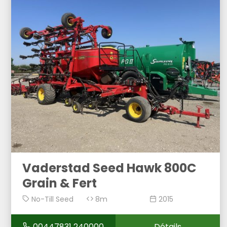
Vaderstad Seed Hawk 800C
Grain & Fert
No-Till Seed
8m
2015
Drill
00447831 240000
Détails