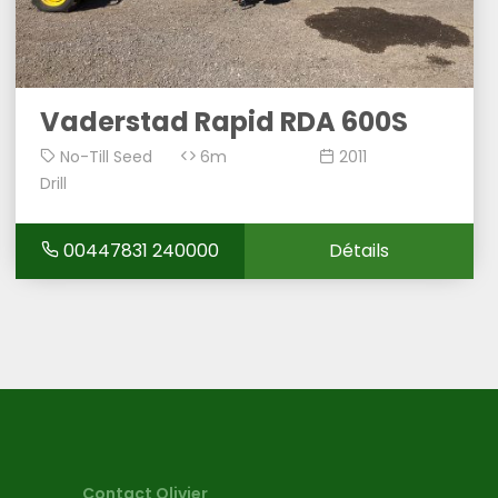
Vaderstad Rapid RDA 600S
No-Till Seed
6m
2011
Drill
00447831 240000
Détails
Contact Olivier