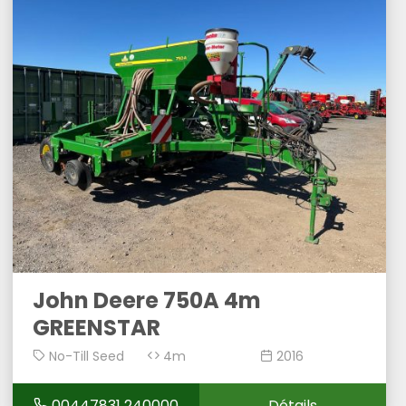
John Deere 750A 4m
GREENSTAR
No-Till Seed
4m
2016
Drill
00447831 240000
Détails