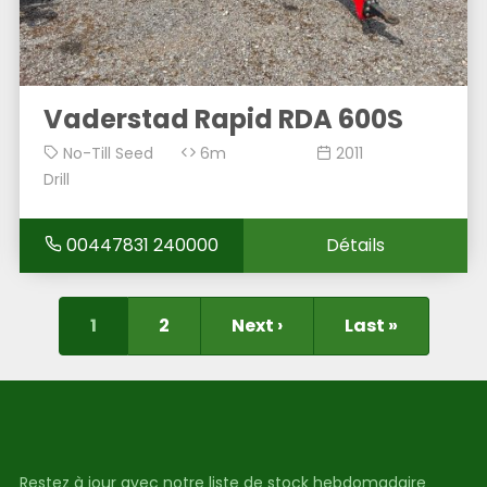
Vaderstad Rapid RDA 600S
No-Till Seed
6m
2011
Drill
00447831 240000
Détails
1
2
Next ›
Last »
Restez à jour avec notre liste de stock hebdomadaire