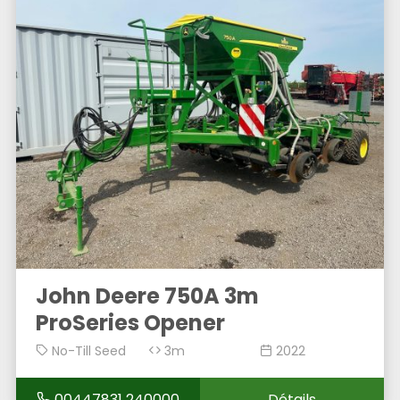
John Deere 750A 3m
ProSeries Opener
No-Till Seed
3m
2022
Drill
00447831 240000
Détails