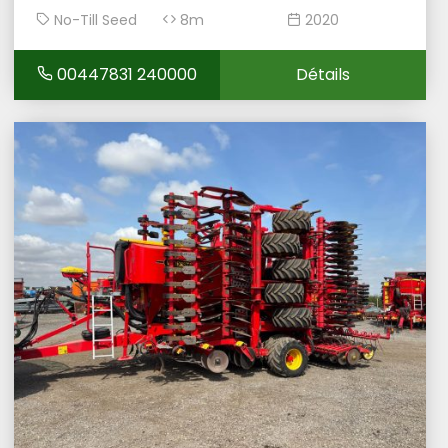
No-Till Seed
8m
2020
Drill
00447831 240000
Détails