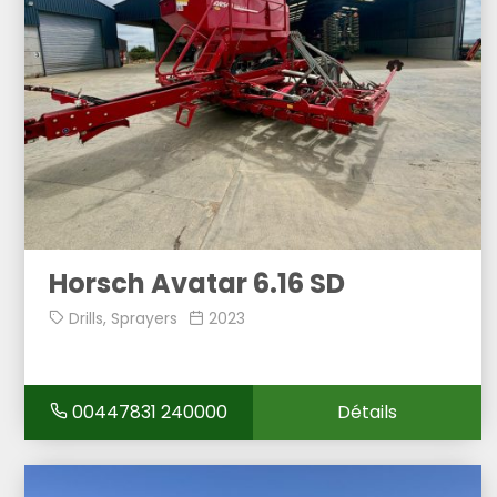
Horsch Avatar 6.16 SD
Drills, Sprayers
2023
00447831 240000
Détails