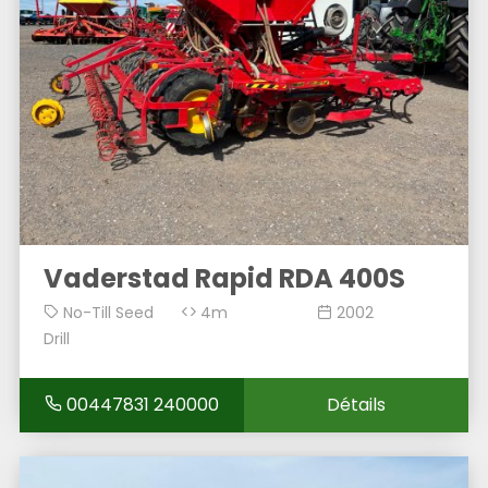
Vaderstad Rapid RDA 400S
No-Till Seed
4m
2002
Drill
00447831 240000
Détails