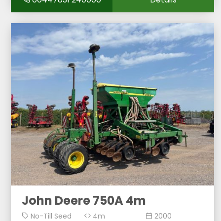
John Deere 750A 4m
No-Till Seed
4m
2000