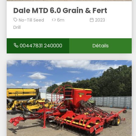
Dale MTD 6.0 Grain & Fert
No-Till Seed
6m
2023
Drill
00447831 240000
Détails