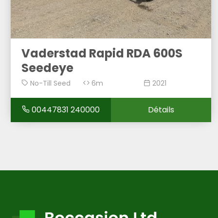
Vaderstad Rapid RDA 600S
Seedeye
No-Till Seed
6m
2021
Drill
00447831 240000
Détails