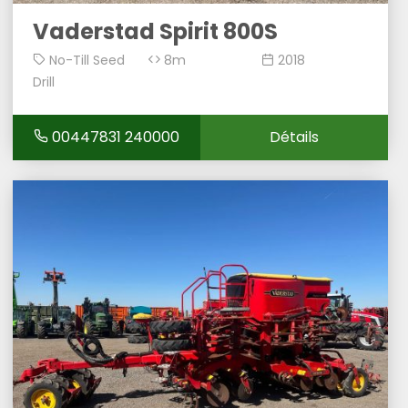
Vaderstad Spirit 800S
No-Till Seed
8m
2018
Drill
00447831 240000
Détails