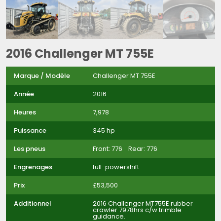
2016 Challenger MT 755E
Marque / Modèle
Challenger MT 755E
Année
2016
Heures
7,978
Puissance
345 hp
Les pneus
Front: 776 Rear: 776
Engrenages
full-powershift
Prix
£53,500
Additionnel
2016 Challenger MT755E rubber
crawler 7978hrs c/w trimble
guidance.